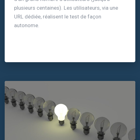
plusieurs centaines). Les utilisateurs, via une
URL dédiée, réalisent le test de façon
autonome.